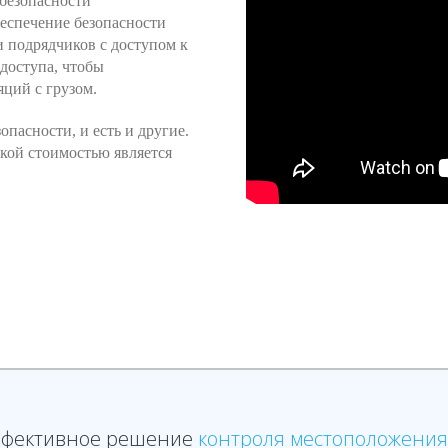
безопасности
беспечение безопасности
и подрядчиков с доступом к
 доступа, чтобы
яций с грузом.
опасности, и есть и другие.
кой стоимостью является
фективное решение
контроля местоположения