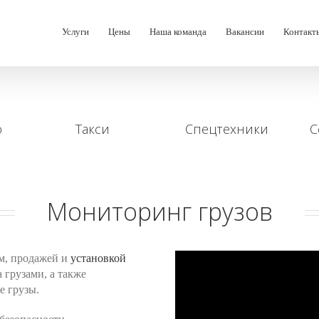
Услуги
Цены
Наша команда
Вакансии
Контакт
о
Такси
Спецтехники
С
Мониторинг грузов
м, продажей и
установкой
а грузами, а также
е грузы.