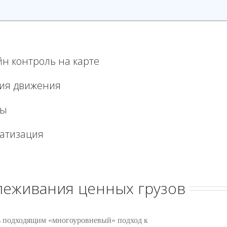
н контроль на карте
ия движения
ты
атизация
леживания ценных грузов
ь подходящим «многоуровневый» подход к