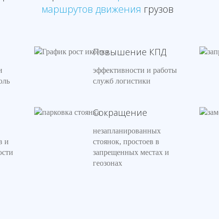
маршрутов движения
грузов
Повышение КПД
и
эффективности и работы
оль
служб логистики
Сокращение
незапланированных
в и
стоянок, простоев в
ости
запрещенных местах и
геозонах